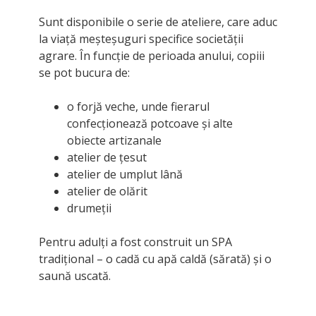
Sunt disponibile o serie de ateliere, care aduc
la viață meșteșuguri specifice societății
agrare. În funcție de perioada anului, copiii
se pot bucura de:
o forjă veche, unde fierarul
confecționează potcoave și alte
obiecte artizanale
atelier de țesut
atelier de umplut lână
atelier de olărit
drumeții
Pentru adulți a fost construit un SPA
tradițional – o cadă cu apă caldă (sărată) și o
saună uscată.