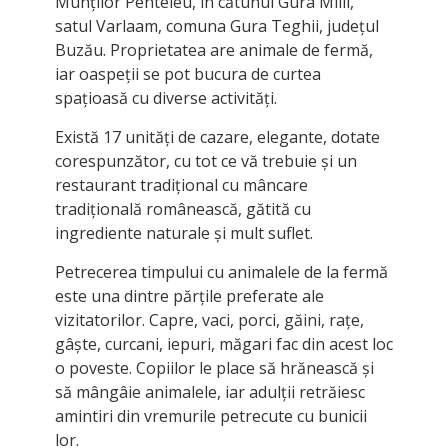
Munților Penteleu, în cătunul Gura Milii,
satul Varlaam, comuna Gura Teghii, județul
Buzău. Proprietatea are animale de fermă,
iar oaspeții se pot bucura de curtea
spațioasă cu diverse activități.
Există 17 unități de cazare, elegante, dotate
corespunzător, cu tot ce vă trebuie și un
restaurant tradițional cu mâncare
tradițională românească, gătită cu
ingrediente naturale și mult suflet.
Petrecerea timpului cu animalele de la fermă
este una dintre părțile preferate ale
vizitatorilor. Capre, vaci, porci, găini, rațe,
gâște, curcani, iepuri, măgari fac din acest loc
o poveste. Copiilor le place să hrănească și
să mângâie animalele, iar adulții retrăiesc
amintiri din vremurile petrecute cu bunicii
lor.