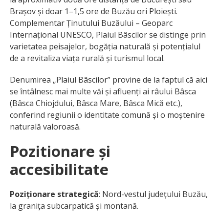
Brașov și doar 1–1,5 ore de Buzău ori Ploiești.
Complementar Ținutului Buzăului – Geoparc
Internațional UNESCO, Plaiul Bâscilor se distinge prin
varietatea peisajelor, bogăția naturală și potențialul
de a revitaliza viața rurală și turismul local.
Denumirea „Plaiul Bâscilor” provine de la faptul că aici
se întâlnesc mai multe văi și afluenți ai râului Bâsca
(Bâsca Chiojdului, Bâsca Mare, Bâsca Mică etc.),
conferind regiunii o identitate comună și o moștenire
naturală valoroasă.
Pozitionare
și
accesibilitate
Poziționare strategică
: Nord-vestul județului Buzău,
la granița subcarpatică și montană.