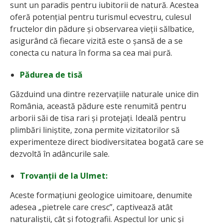
sunt un paradis pentru iubitorii de natură. Acestea
oferă potențial pentru turismul ecvestru, culesul
fructelor din pădure și observarea vieții sălbatice,
asigurând că fiecare vizită este o șansă de a se
conecta cu natura în forma sa cea mai pură.
Pădurea de tisă
Găzduind una dintre rezervațiile naturale unice din
România, această pădure este renumită pentru
arborii săi de tisa rari și protejați. Ideală pentru
plimbări liniștite, zona permite vizitatorilor să
experimenteze direct biodiversitatea bogată care se
dezvoltă în adâncurile sale.
Trovanții de la Ulmet:
Aceste formațiuni geologice uimitoare, denumite
adesea „pietrele care cresc”, captivează atât
naturaliștii, cât și fotografii. Aspectul lor unic și