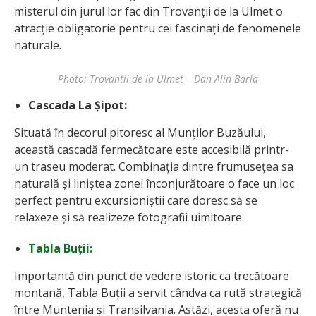
misterul din jurul lor fac din Trovanții de la Ulmet o
atracție obligatorie pentru cei fascinați de fenomenele
naturale.
Photo: Trovantii de la Ulmet – Dan Alin Barla
Cascada La Șipot:
Situată în decorul pitoresc al Munților Buzăului,
această cascadă fermecătoare este accesibilă printr-
un traseu moderat. Combinația dintre frumusețea sa
naturală și liniștea zonei înconjurătoare o face un loc
perfect pentru excursioniștii care doresc să se
relaxeze și să realizeze fotografii uimitoare.
Tabla Buții:
Importantă din punct de vedere istoric ca trecătoare
montană, Tabla Buții a servit cândva ca rută strategică
între Muntenia și Transilvania. Astăzi, acesta oferă nu