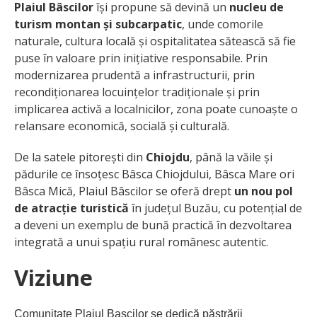
Plaiul Bâscilor
își propune să devină un
nucleu de
turism montan și subcarpatic
, unde comorile
naturale, cultura locală și ospitalitatea sătească să fie
puse în valoare prin inițiative responsabile. Prin
modernizarea prudentă a infrastructurii, prin
recondiționarea locuințelor tradiționale și prin
implicarea activă a localnicilor, zona poate cunoaște o
relansare economică, socială și culturală.
De la satele pitorești din
Chiojdu
, până la văile și
pădurile ce însoțesc Bâsca Chiojdului, Bâsca Mare ori
Bâsca Mică, Plaiul Bâscilor se oferă drept
un nou pol
de atracție turistică
în județul Buzău, cu potențial de
a deveni un exemplu de bună practică în dezvoltarea
integrată a unui spațiu rural românesc autentic.
Viziune
Comunitate Plaiul Bascilor se dedică păstrării