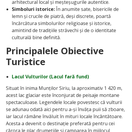
arhitectural local și meșteșugurile autentice.
Simboluri istorice:
În anumite sate, bisericile de
lemn și crucile de piatră, deși discrete, poartă
încărcătura simbolurilor religioase și istorice,
amintind de tradițiile străvechi și de o identitate
culturală bine definită.
Principalele Obiective
Turistice
Lacul Vulturilor (Lacul fară fund)
Situat în inima Munților Siriu, la aproximativ 1 420 m,
acest lac glaciar este înconjurat de peisaje montane
spectaculoase. Legendele locale povestesc că vulturii
se adunau odată aici pentru a-și învăța puii să zboare,
iar lacul rămâne învăluit în mituri locale încântătoare.
Acesta a devenit o destinație preferată pentru cei
cărora le plac drumețiile și camparea în mijlocul