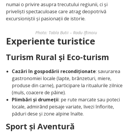
numai o privire asupra trecutului regiunii, ci și
priveliști spectaculoase care atrag deopotrivă
excursioniștii și pasionații de istorie.
Photo: Tabla Butii – Radu Iftinoiu
Experiente turistice
Turism Rural și Eco-turism
Cazări în gospodării recondiționate
: savurarea
gastronomiei locale (lapte, brânzeturi, miere,
produse din carne), participare la ritualurile zilnice
(muls, coacere de pâine).
Plimbări și drumeții
: pe rute marcate sau poteci
locale, admirând peisaje variate, livezi înflorite,
păduri dese și zone alpine înalte.
Sport și Aventură