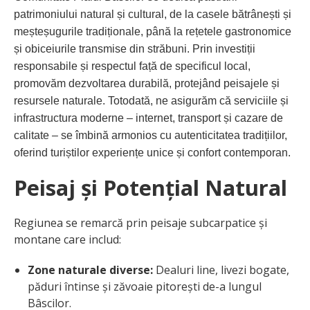
patrimoniului natural și cultural, de la casele bătrânești și
meșteșugurile tradiționale, până la rețetele gastronomice
și obiceiurile transmise din străbuni. Prin investiții
responsabile și respectul față de specificul local,
promovăm dezvoltarea durabilă, protejând peisajele și
resursele naturale. Totodată, ne asigurăm că serviciile și
infrastructura moderne – internet, transport și cazare de
calitate – se îmbină armonios cu autenticitatea tradițiilor,
oferind turiștilor experiențe unice și confort contemporan.
Peisaj și Potențial Natural
Regiunea se remarcă prin peisaje subcarpatice și
montane care includ:
Zone naturale diverse:
Dealuri line, livezi bogate,
păduri întinse și zăvoaie pitorești de-a lungul
Bâscilor.