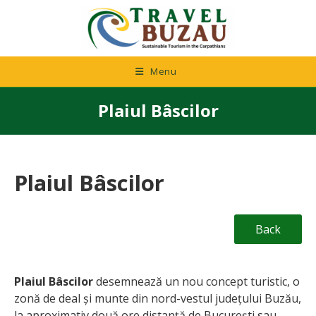
Skip
to
content
Menu
Plaiul Bâscilor
Plaiul Bâscilor
Back
Plaiul Bâscilor
desemnează un nou concept turistic, o
zonă de deal și munte din nord-vestul județului Buzău,
la aproximativ două ore distanță de București sau