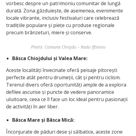
vorbesc despre un patrimoniu comunitar de lungă
durată. Zona găzduiește, de asemenea, evenimente
locale vibrante, inclusiv festivaluri care celebrează
tradițiile populare și piețe cu produse regionale
precum brânzeturi, miere și conserve.
Photo: Comuna Chiojdu – Radu Iftinoiu
Bâsca Chiojdului și Valea Mare:
Aceste localități învecinate oferă peisaje pitorești
perfecte atât pentru drumeții, cât și pentru ciclism.
Terenul divers oferă oportunități ample de a explora
defilee ascunse și puncte de vedere panoramice
uluitoare, ceea ce îl face un loc ideal pentru pasionații
de activități în aer liber.
Bâsca Mare și Bâsca Mică:
Înconjurate de păduri dese și sălbatice, aceste zone