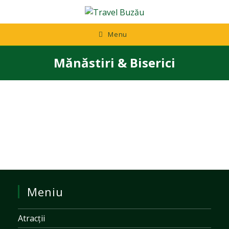
Skip
to
content
Menu
Mănăstiri & Biserici
Meniu
Atracții