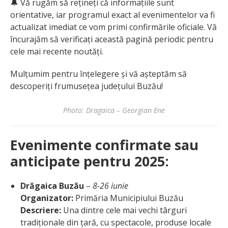
🔔 Vă rugăm să rețineți că informațiile sunt
orientative, iar programul exact al evenimentelor va fi
actualizat imediat ce vom primi confirmările oficiale. Vă
încurajăm să verificați această pagină periodic pentru
cele mai recente noutăți.
Mulțumim pentru înțelegere și vă așteptăm să
descoperiți frumusețea județului Buzău!
Photo: Dragaica – Georgian Ene
Evenimente confirmate sau
anticipate pentru 2025:
Drăgaica Buzău
–
8-26 iunie
Organizator:
Primăria Municipiului Buzău
Descriere:
Una dintre cele mai vechi târguri
tradiționale din țară, cu spectacole, produse locale