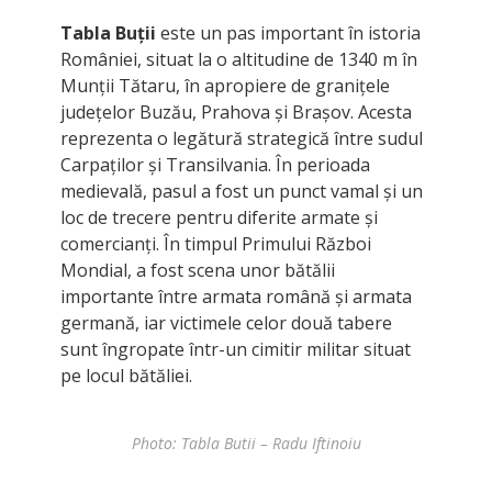
Tabla Buții
este un pas important în istoria
României, situat la o altitudine de 1340 m în
Munții Tătaru, în apropiere de granițele
județelor Buzău, Prahova și Brașov. Acesta
reprezenta o legătură strategică între sudul
Carpaților și Transilvania. În perioada
medievală, pasul a fost un punct vamal și un
loc de trecere pentru diferite armate și
comercianți. În timpul Primului Război
Mondial, a fost scena unor bătălii
importante între armata română și armata
germană, iar victimele celor două tabere
sunt îngropate într-un cimitir militar situat
pe locul bătăliei.
Photo: Tabla Butii – Radu Iftinoiu