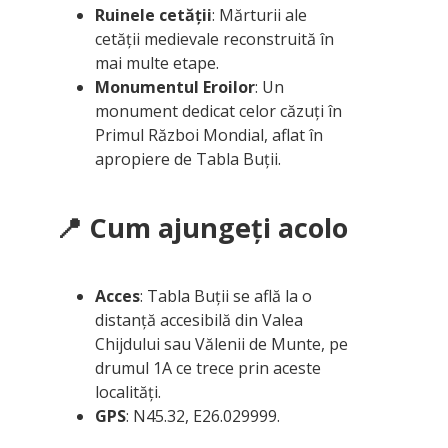
Ruinele cetății
: Mărturii ale
cetății medievale reconstruită în
mai multe etape.
Monumentul Eroilor
: Un
monument dedicat celor căzuți în
Primul Război Mondial, aflat în
apropiere de Tabla Buții.
📍 Cum ajungeți acolo
Acces
: Tabla Buții se află la o
distanță accesibilă din Valea
Chijdului sau Vălenii de Munte, pe
drumul 1A ce trece prin aceste
localități.
GPS
: N45.32, E26.029999.