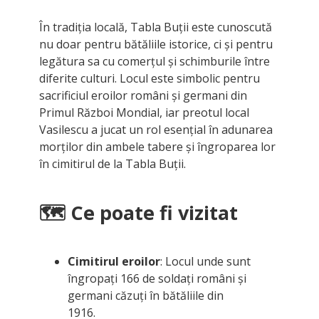
În tradiția locală, Tabla Buții este cunoscută
nu doar pentru bătăliile istorice, ci și pentru
legătura sa cu comerțul și schimburile între
diferite culturi. Locul este simbolic pentru
sacrificiul eroilor români și germani din
Primul Război Mondial, iar preotul local
Vasilescu a jucat un rol esențial în adunarea
morților din ambele tabere și îngroparea lor
în cimitirul de la Tabla Buții.
🗺️ Ce poate fi vizitat
Cimitirul eroilor
: Locul unde sunt
îngropați 166 de soldați români și
germani căzuți în bătăliile din
1916.