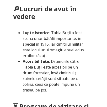
🔎Lucruri de avut în
vedere
Lupte istorice
: Tabla Buții a fost
scena unor bătălii importante, în
special în 1916, iar cimitirul militar
este locul unui omagiu anual adus
eroilor căzuți.
Accesibilitate
: Drumurile către
Tabla Buții este accesibil pe un
drum forestier, însă cimitirul și
ruinele cetății sunt situate pe o
colină, ceea ce poate impune un
traseu pe jos.
⏳ Program de vizitare și