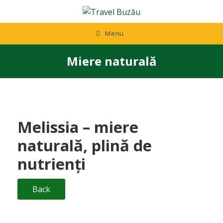
Skip
to
content
Menu
Miere naturală
Melissia – miere
naturală, plină de
nutrienți
Back