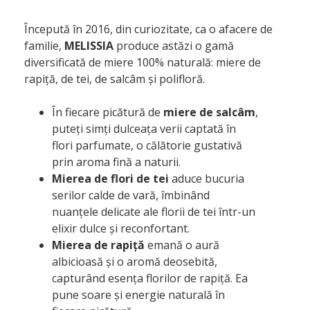
Începută în 2016, din curiozitate, ca o afacere de
familie,
MELISSIA
produce astăzi o gamă
diversificată de miere 100% naturală: miere de
rapiță, de tei, de salcâm și polifloră.
În fiecare picătură de
miere de salcâm
,
puteți simți dulceața verii captată în
flori parfumate, o călătorie gustativă
prin aroma fină a naturii.
Mierea de flori de tei
aduce bucuria
serilor calde de vară, îmbinând
nuanțele delicate ale florii de tei într-un
elixir dulce și reconfortant.
Mierea de rapiță
emană o aură
albicioasă și o aromă deosebită,
capturând esența florilor de rapiță. Ea
pune soare și energie naturală în