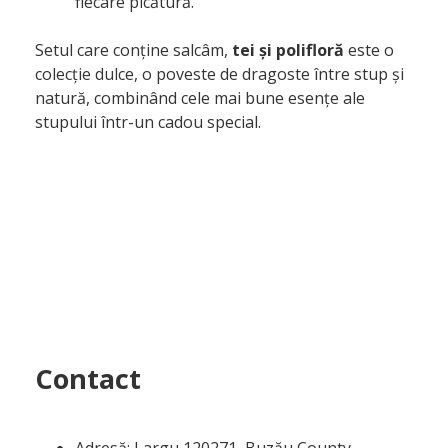
fiecare picătură.
Setul care conține salcâm,
tei și polifloră
este o
colecție dulce, o poveste de dragoste între stup și
natură, combinând cele mai bune esențe ale
stupului într-un cadou special.
Contact
Adresă: Largu 120271, Buzău County