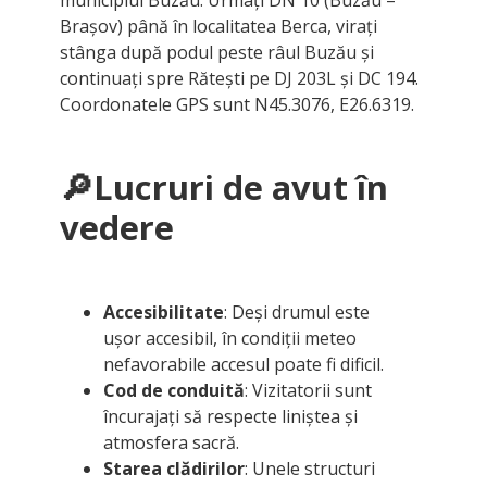
Brașov) până în localitatea Berca, virați
stânga după podul peste râul Buzău și
continuați spre Rătești pe DJ 203L și DC 194.
Coordonatele GPS sunt N45.3076, E26.6319.
🔎
Lucruri de avut în
vedere
Accesibilitate
: Deși drumul este
ușor accesibil, în condiții meteo
nefavorabile accesul poate fi dificil.
Cod de conduită
: Vizitatorii sunt
încurajați să respecte liniștea și
atmosfera sacră.
Starea clădirilor
: Unele structuri