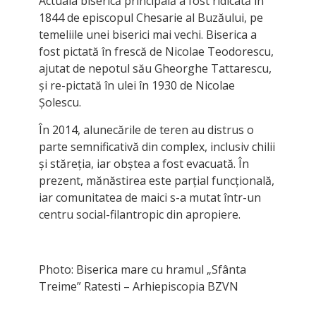
Actuala biserică principală a fost ridicată în
1844 de episcopul Chesarie al Buzăului, pe
temeliile unei biserici mai vechi. Biserica a
fost pictată în frescă de Nicolae Teodorescu,
ajutat de nepotul său Gheorghe Tattarescu,
și re-pictată în ulei în 1930 de Nicolae
Șolescu.
În 2014, alunecările de teren au distrus o
parte semnificativă din complex, inclusiv chilii
și stăreția, iar obștea a fost evacuată. În
prezent, mănăstirea este parțial funcțională,
iar comunitatea de maici s-a mutat într-un
centru social-filantropic din apropiere.
Photo: Biserica mare cu hramul „Sfânta
Treime” Ratesti – Arhiepiscopia BZVN