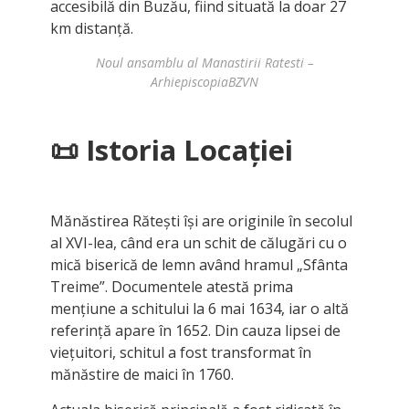
accesibilă din Buzău, fiind situată la doar 27
km distanță.
Noul ansamblu al Manastirii Ratesti –
ArhiepiscopiaBZVN
📜
Istoria Locației
Mănăstirea Rătești își are originile în secolul
al XVI-lea, când era un schit de călugări cu o
mică biserică de lemn având hramul „Sfânta
Treime”. Documentele atestă prima
mențiune a schitului la 6 mai 1634, iar o altă
referință apare în 1652. Din cauza lipsei de
viețuitori, schitul a fost transformat în
mănăstire de maici în 1760.