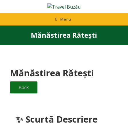
Skip
to
content
Menu
Mănăstirea Rătești
Mănăstirea Rătești
Back
✨
Scurtă Descriere