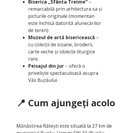
Biserica „Sfânta Treime”
–
remarcabilă prin arhitectura sa și
picturile originale (momentan
este închisă datorită alunecărilor
de teren)
Muzeul de artă bisericească
–
cu colecții de icoane, broderii,
carte veche și obiecte liturgice
rare.
Peisajul din jur
– oferă o
priveliște spectaculoasă asupra
Văii Buzăului.
📍
Cum ajungeți acolo
Mănăstirea Rătești este situată la 27 km de
municipiul Buzău. Urmați DN 10 (Buzău –