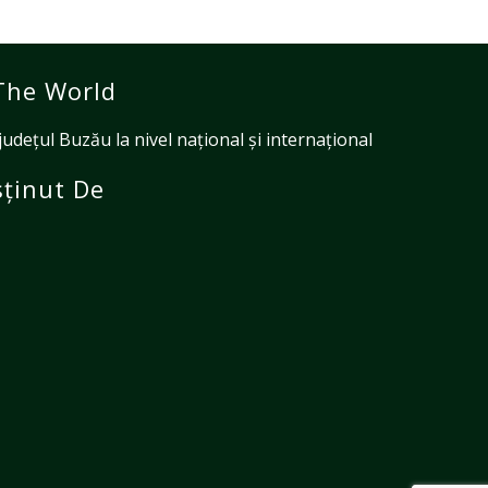
The World
ețul Buzău la nivel național și internațional
ținut De