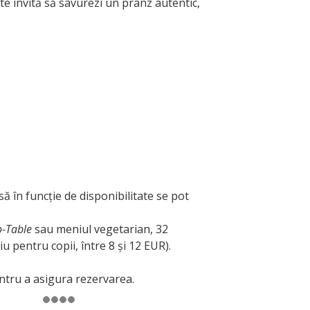
e invită să savurezi un prânz autentic,
să în funcție de disponibilitate se pot
o-Table
sau meniul vegetarian, 32
 pentru copii, între 8 și 12 EUR).
entru a asigura rezervarea.