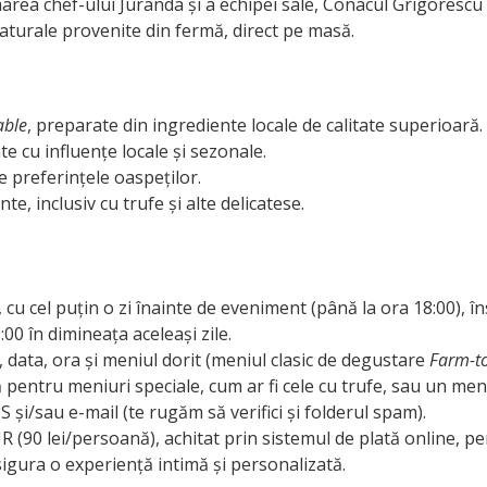
rea chef-ului Juranda și a echipei sale, Conacul Grigorescu t
aturale provenite din fermă, direct pe masă.
able
, preparate din ingrediente locale de calitate superioară.
e cu influențe locale și sezonale.
e preferințele oaspeților.
, inclusiv cu trufe și alte delicatese.
, cu cel puțin o zi înainte de eveniment (până la ora 18:00), în
:00 în dimineața aceleași zile.
data, ora și meniul dorit (meniul clasic de degustare
Farm-t
ntru meniuri speciale, cum ar fi cele cu trufe, sau un meniu
 și/sau e-mail (te rugăm să verifici și folderul spam).
 (90 lei/persoană), achitat prin sistemul de plată online, p
sigura o experiență intimă și personalizată.