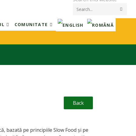
Submi
searc
UL
COMUNITATE
Back
ă, bazată pe principiile Slow Food și pe