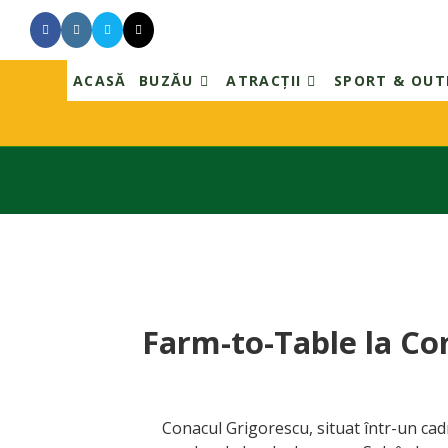
ACASĂ
BUZĂU
ATRACȚII
SPORT & OU
Skip
to
content
Farm-to-Table la Co
Conacul Grigorescu, situat într-un cad