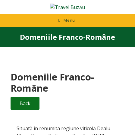
Skip
to
content
Menu
Domeniile Franco-Române
Domeniile Franco-
Române
Back
Situată în renumita regiune viticolă Dealu