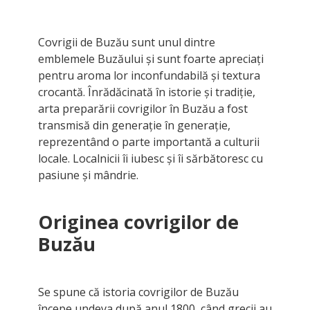
Covrigii de Buzău sunt unul dintre
emblemele Buzăului și sunt foarte apreciați
pentru aroma lor inconfundabilă și textura
crocantă. Înrădăcinată în istorie și tradiție,
arta preparării covrigilor în Buzău a fost
transmisă din generație în generație,
reprezentând o parte importantă a culturii
locale. Localnicii îi iubesc și îi sărbătoresc cu
pasiune și mândrie.
Originea covrigilor de
Buzău
Se spune că istoria covrigilor de Buzău
începe undeva după anul 1800, când grecii au