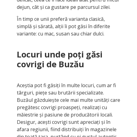
dejun, cât și ca gustare pe parcursul zilei.
În timp ce unii preferă varianta clasică,
simplă și sărată, alții îi pot găsi în diferite
variante: cu mac, susan sau chiar dulci.
Locuri unde poți găsi
covrigi de Buzău
Aceștia pot fi găsiți în multe locuri, cum ar fi
târguri, piețe sau brutării specializate.
Buzăul găzduiește cele mai multe unități care
pregătesc covrigi proaspeți, realizați cu
măiestrie și pasiune de producătorii locali.
Desigur, acești covrigi sunt apreciați și în
afara regiunii, fiind distribuiți în magazinele
din toată țara, purtând cu ei gustul autentic