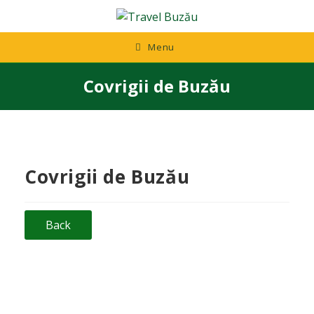
Skip
to
content
Menu
Covrigii de Buzău
Covrigii de Buzău
Back