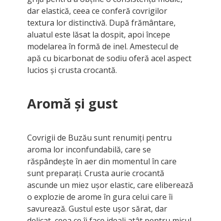
dar elastică, ceea ce conferă covrigilor
textura lor distinctivă. După frământare,
aluatul este lăsat la dospit, apoi începe
modelarea în formă de inel. Amestecul de
apă cu bicarbonat de sodiu oferă acel aspect
lucios și crusta crocantă.
Aromă și gust
Covrigii de Buzău sunt renumiți pentru
aroma lor inconfundabilă, care se
răspândește în aer din momentul în care
sunt preparați. Crusta aurie crocantă
ascunde un miez ușor elastic, care eliberează
o explozie de arome în gura celui care îi
savurează. Gustul este ușor sărat, dar
delicat, ceea ce îi face ideali atât pentru micul