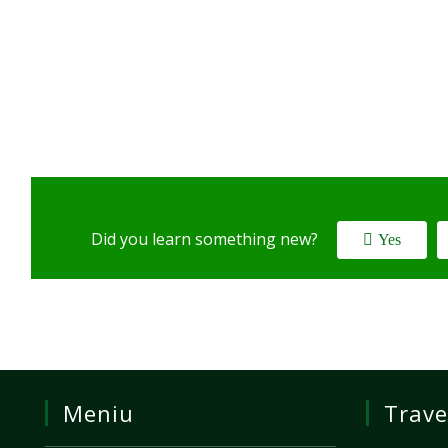
Did you learn something new?
Yes
Meniu
Trave