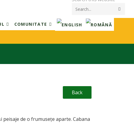
Submi
searc
UL
COMUNITATE
Back
 și peisaje de o frumusețe aparte. Cabana