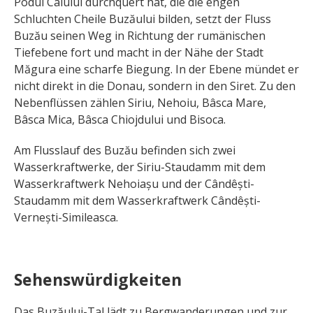
Podul Calului durchquert hat, die die engen
Schluchten Cheile Buzăului bilden, setzt der Fluss
Buzău seinen Weg in Richtung der rumänischen
Tiefebene fort und macht in der Nähe der Stadt
Măgura eine scharfe Biegung. In der Ebene mündet er
nicht direkt in die Donau, sondern in den Siret. Zu den
Nebenflüssen zählen Siriu, Nehoiu, Bâsca Mare,
Bâsca Mica, Bâsca Chiojdului und Bisoca.
Am Flusslauf des Buzău befinden sich zwei
Wasserkraftwerke, der Siriu-Staudamm mit dem
Wasserkraftwerk Nehoiașu und der Cândêști-
Staudamm mit dem Wasserkraftwerk Cândêști-
Vernești-Simileasca.
Sehenswürdigkeiten
Das Buzăului-Tal lädt zu Bergwanderungen und zur