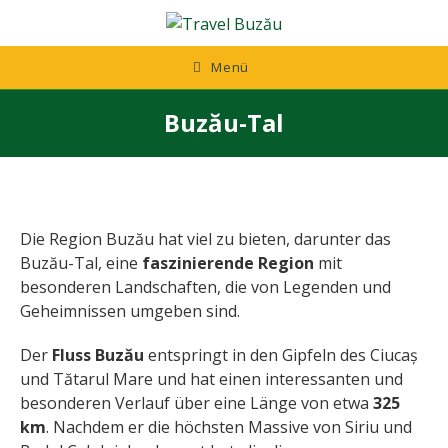
Zum
Inhalt
springen
Menü
Buzău-Tal
Die Region Buzău hat viel zu bieten, darunter das
Buzău-Tal, eine
faszinierende Region
mit
besonderen Landschaften, die von Legenden und
Geheimnissen umgeben sind.
Der
Fluss Buzău
entspringt in den Gipfeln des Ciucaș
und Tătarul Mare und hat einen interessanten und
besonderen Verlauf über eine Länge von etwa
325
km
. Nachdem er die höchsten Massive von Siriu und