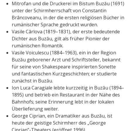
Mitrofan und die Druckerei im Bistum Buzău (1691)
unter der Schirmherrschaft von Constantin
Brâncoveanu, in der die ersten religiösen Bücher in
rumänischer Sprache gedruckt wurden.
Vasile Cârlova (1819–1831), der erste bedeutende
Dichter aus Buzău, gilt als früher Pionier der
rumänischen Romantik.
Vasile Voiculescu (1884–1963), ein in der Region
Buzău geborener Arzt und Schriftsteller, bekannt
für seine von Shakespeare inspirierten Sonette
und fantastischen Kurzgeschichten; er studierte
zunächst in Buzău.
Ion Luca Caragiale lebte kurzzeitig in Buzău (1894–
1895) und betrieb ein Restaurant in der Nähe des
Bahnhofs; seine Erinnerung lebt in der lokalen
Überlieferung weiter.
George Ciprian, ein Dramatiker aus Buzău, ist
heute der geistige Schirmherr des „George
Ciprian”-Theaters (eröffnet 1996).