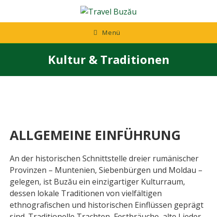
Zum
Inhalt
springen
Menü
Kultur & Traditionen
ALLGEMEINE EINFÜHRUNG
An der historischen Schnittstelle dreier rumänischer
Provinzen – Muntenien, Siebenbürgen und Moldau –
gelegen, ist Buzău ein einzigartiger Kulturraum,
dessen lokale Traditionen von vielfältigen
ethnografischen und historischen Einflüssen geprägt
sind. Traditionelle Trachten, Festbräuche, alte Lieder