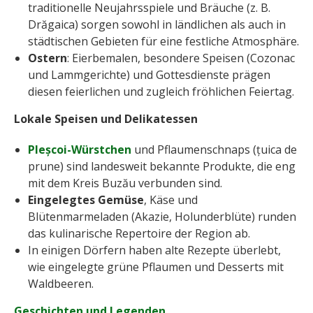
traditionelle Neujahrsspiele und Bräuche (z. B.
Drăgaica) sorgen sowohl in ländlichen als auch in
städtischen Gebieten für eine festliche Atmosphäre.
Ostern
: Eierbemalen, besondere Speisen (Cozonac
und Lammgerichte) und Gottesdienste prägen
diesen feierlichen und zugleich fröhlichen Feiertag.
Lokale Speisen und Delikatessen
Pleșcoi-Würstchen
und Pflaumenschnaps (țuica de
prune) sind landesweit bekannte Produkte, die eng
mit dem Kreis Buzău verbunden sind.
Eingelegtes Gemüse
, Käse und
Blütenmarmeladen (Akazie, Holunderblüte) runden
das kulinarische Repertoire der Region ab.
In einigen Dörfern haben alte Rezepte überlebt,
wie eingelegte grüne Pflaumen und Desserts mit
Waldbeeren.
Geschichten und Legenden