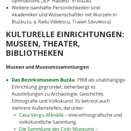
Gymnasiums „B.P. Hasdeu” in Buzău.
Weitere namhafte Persönlichkeiten sind
Akademiker und Wissenschaftler mit Wurzeln in
Buzău (u. a. Radu Vlădescu, Traian Săvulescu).
KULTURELLE EINRICHTUNGEN:
MUSEEN, THEATER,
BIBLIOTHEKEN
Museen und Museumssammlungen
Das Bezirksmuseum Buzău
:
1968 als unabhängige
Einrichtung gegründet, beherbergt es
Ausstellungen zu Archäologie, Geschichte,
Ethnografie und Volkskunst. Es betreut auch
mehrere Außenstellen, darunter:
Casa Vergu-Mănăilă
– eine ethnografische und
volkskundliche Sammlung.
Die Sammlung des Colți-Museums
–