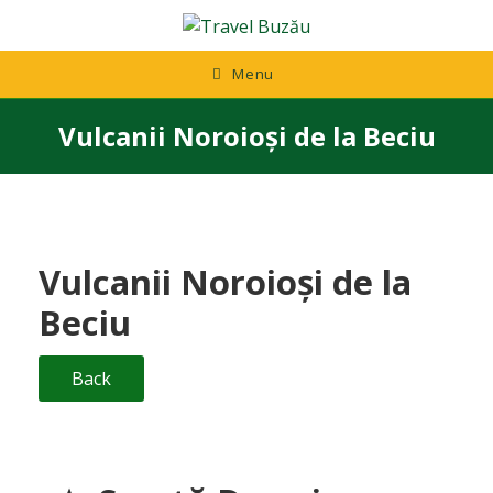
Skip
to
content
Menu
Vulcanii Noroioși de la Beciu
Vulcanii Noroioși de la
Beciu
Back