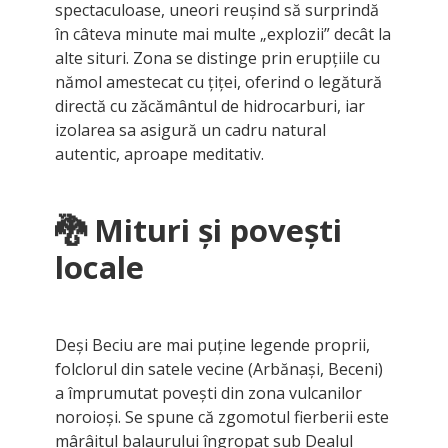
spectaculoase, uneori reușind să surprindă
în câteva minute mai multe „explozii” decât la
alte situri. Zona se distinge prin erupțiile cu
nămol amestecat cu țiței, oferind o legătură
directă cu zăcământul de hidrocarburi, iar
izolarea sa asigură un cadru natural
autentic, aproape meditativ.
🐉 Mituri și povești
locale
Deși Beciu are mai puține legende proprii,
folclorul din satele vecine (Arbănași, Beceni)
a împrumutat povești din zona vulcanilor
noroioși. Se spune că zgomotul fierberii este
mârâitul balaurului îngropat sub Dealul