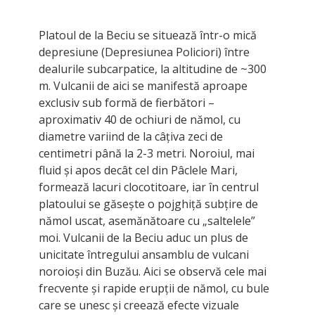
Platoul de la Beciu se situează într-o mică
depresiune (Depresiunea Policiori) între
dealurile subcarpatice, la altitudine de ~300
m. Vulcanii de aici se manifestă aproape
exclusiv sub formă de fierbători –
aproximativ 40 de ochiuri de nămol, cu
diametre variind de la câțiva zeci de
centimetri până la 2-3 metri. Noroiul, mai
fluid și apos decât cel din Pâclele Mari,
formează lacuri clocotitoare, iar în centrul
platoului se găsește o pojghiță subțire de
nămol uscat, asemănătoare cu „saltelele”
moi. Vulcanii de la Beciu aduc un plus de
unicitate întregului ansamblu de vulcani
noroioși din Buzău. Aici se observă cele mai
frecvente și rapide erupții de nămol, cu bule
care se unesc și creează efecte vizuale