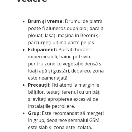
Drum și vreme:
Drumul de piatră
poate fi alunecos după ploi; dacă a
plouat, lăsați mașina în Beceni și
parcurgeți ultima parte pe jos.
Echipament:
Purtați bocanci
impermeabili, haine potrivite
pentru zone cu vegetație densă și
luați apă și gustări, deoarece zona
este neamenajată.
Precauții:
Fiți atenți la marginile
bălților, testați terenul cu un băț
și evitați apropierea excesivă de
instalațiile petroliere.
Grup:
Este recomandat să mergeți
în grup, deoarece semnalul GSM
este slab și zona este izolată.