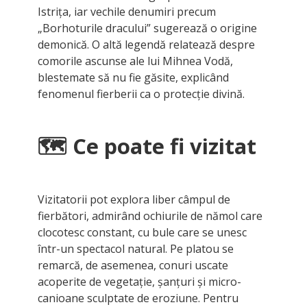
Istrița, iar vechile denumiri precum
„Borhoturile dracului” sugerează o origine
demonică. O altă legendă relatează despre
comorile ascunse ale lui Mihnea Vodă,
blestemate să nu fie găsite, explicând
fenomenul fierberii ca o protecție divină.
🗺️
Ce poate fi vizitat
Vizitatorii pot explora liber câmpul de
fierbători, admirând ochiurile de nămol care
clocotesc constant, cu bule care se unesc
într-un spectacol natural. Pe platou se
remarcă, de asemenea, conuri uscate
acoperite de vegetație, șanțuri și micro-
canioane sculptate de eroziune. Pentru