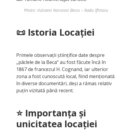
Photo: Vulcanii Noroiosi Beciu – Radu Iftinoiu
📜
Istoria Locației
Primele observații științifice date despre
„pâclele de la Beca” au fost făcute încă în
1867 de francezul H. Cognand, iar ulterior
zona a fost cunoscută local, fiind menționată
în diverse documentări, deși a rămas relativ
puțin vizitată până recent.
⭐
Importanța și
unicitatea locației