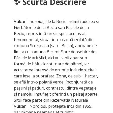
✨
Scurtă Descriere
Vulcanii noroioși de la Beciu, numiți adesea și
Fierbătorile de la Beciu sau Pâclele de la
Beciu, reprezintă un sit spectaculos al
fenomenului, situat într-o zonă izolată din
comuna Scorțoasa (satul Beciu), aproape de
limita cu comuna Beceni. Spre deosebire de
Pâclele Mari/Mici, aici vulcanii apar sub
formă de bălți clocotitoare de nămol, iar
activitatea intensă de erupție include și țiței
care iese la suprafață. Zona, de sub 1 hectar,
se află într-o poiană verde, înconjurată de
pășuni și păduri, contrastul dintre vegetație
și nămolul însuflețit oferind un peisaj aparte.
Situl face parte din Rezervația Naturală
Vulcanii Noroioși, protejată încă din 1955,
dar rămâne neamenajat turistic.