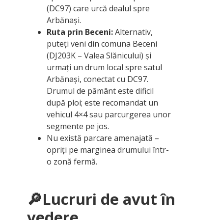
(DC97) care urcă dealul spre
Arbănași.
Ruta prin Beceni:
Alternativ,
puteți veni din comuna Beceni
(DJ203K – Valea Slănicului) și
urmați un drum local spre satul
Arbănași, conectat cu DC97.
Drumul de pământ este dificil
după ploi; este recomandat un
vehicul 4×4 sau parcurgerea unor
segmente pe jos.
Nu există parcare amenajată –
opriți pe marginea drumului într-
o zonă fermă.
🔎
Lucruri de avut în
vedere