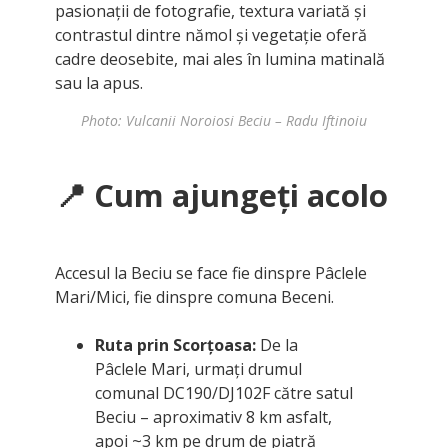
pasionații de fotografie, textura variată și
contrastul dintre nămol și vegetație oferă
cadre deosebite, mai ales în lumina matinală
sau la apus.
Photo: Vulcanii Noroiosi Beciu – Radu Iftinoiu
📍
Cum ajungeți acolo
Accesul la Beciu se face fie dinspre Pâclele
Mari/Mici, fie dinspre comuna Beceni.
Ruta prin Scorțoasa:
De la
Pâclele Mari, urmați drumul
comunal DC190/DJ102F către satul
Beciu – aproximativ 8 km asfalt,
apoi ~3 km pe drum de piatră