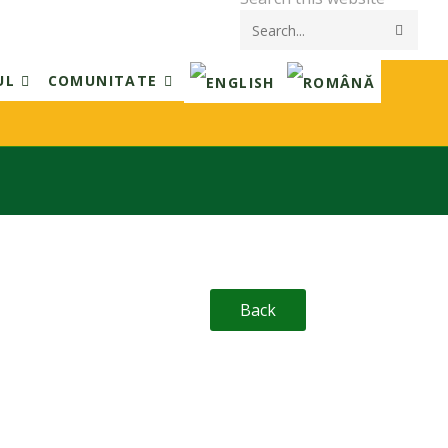
Submi
searc
UL
COMUNITATE
Back