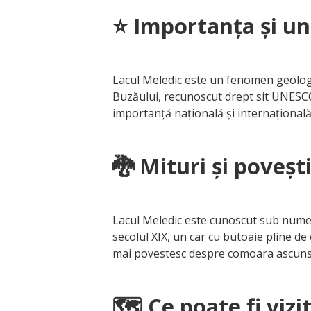
⭐ Importanța și uni
Lacul Meledic este un fenomen geologic
Buzăului, recunoscut drept sit UNESCO. 
importanță națională și internațională, 
🐉 Mituri și povești
Lacul Meledic este cunoscut sub numele
secolul XIX, un car cu butoaie pline de
mai povestesc despre comoara ascunsă î
🗺️ Ce poate fi vizi