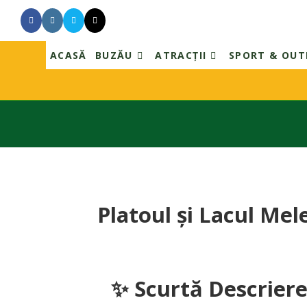
Skip
to
content
ACASĂ
BUZĂU
ATRACȚII
SPORT & OU
Platoul și Lacul Mel
✨ Scurtă Descrier