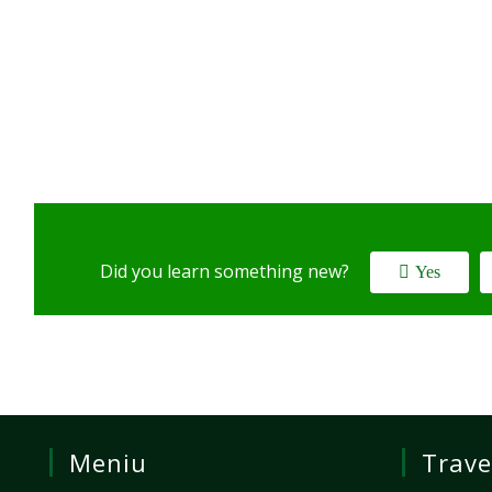
Did you learn something new?
Yes
Meniu
Trave