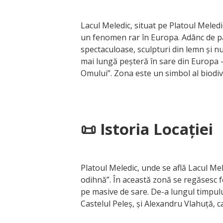
Lacul Meledic, situat pe Platoul Meled
un fenomen rar în Europa. Adânc de pân
spectaculoase, sculpturi din lemn și n
mai lungă peșteră în sare din Europa –
Omului”. Zona este un simbol al biodivers
📜 Istoria Locației
Platoul Meledic, unde se află Lacul Me
odihnă”. În această zonă se regăsesc f
pe masive de sare. De-a lungul timpulu
Castelul Peleș, și Alexandru Vlahuță, c