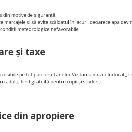
is din motive de siguranță.
cte marcajele și să evite scăldatul în lacuri, deoarece apa devi
 condiții meteorologice nefavorabile.
are și taxe
accesibile pe tot parcursul anului. Vizitarea muzeului local
ru adulți, fiind gratuită pentru copii și studenți.
ice din apropiere