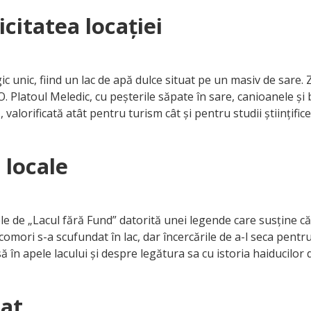
citatea locației
 unic, fiind un lac de apă dulce situat pe un masiv de sare. 
Platoul Meledic, cu peșterile săpate în sare, canioanele și b
valorificată atât pentru turism cât și pentru studii științifice
 locale
 de „Lacul fără Fund” datorită unei legende care susține că
 comori s-a scufundat în lac, dar încercările de a-l seca pent
n apele lacului și despre legătura sa cu istoria haiducilor 
tat