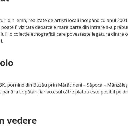
uri din lemn, realizate de artiști locali începând cu anul 200
poate fi vizitată deoarce e mare parte din intrare s-a prăbuș
i”, o colecție etnografică care povestește legătura dintre om
i.
olo
3K, pornind din Buzău prin Mărăcineni – Săpoca – Mânzălești.
 până la Lopătari, iar accesul către platou este posibil pe 
în vedere