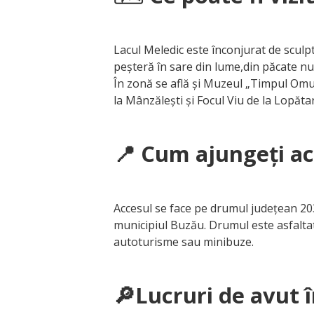
Lacul Meledic este înconjurat de sculpt
peșteră în sare din lume,din păcate nu 
În zonă se află și Muzeul „Timpul Omulu
la Mânzălești și Focul Viu de la Lopătar
📍 Cum ajungeți ac
Accesul se face pe drumul județean 20
municipiul Buzău. Drumul este asfaltat
autoturisme sau minibuze.
🔎Lucruri de avut 