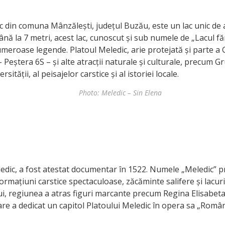
ic din comuna Mânzălești, județul Buzău, este un lac unic de
ă la 7 metri, acest lac, cunoscut și sub numele de „Lacul fă
umeroase legende. Platoul Meledic, arie protejată și parte a 
 Peștera 6S – și alte atracții naturale și culturale, precum 
ității, al peisajelor carstice și al istoriei locale.
Photo: Meledic – Sin Elena
ledic, a fost atestat documentar în 1522. Numele „Meledic” 
ormațiuni carstice spectaculoase, zăcăminte salifere și lacur
i, regiunea a atras figuri marcante precum Regina Elisabeta,
are a dedicat un capitol Platoului Meledic în opera sa „Român