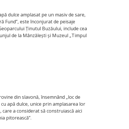
 apă dulce amplasat pe un masiv de sare,
ră Fund”, este înconjurat de peisaje
Geoparcului Ținutul Buzăului, include cea
Grunjul de la Mânzălești și Muzeul „Timpul
provine din slavonă, însemnând „loc de
i cu apă dulce, unice prin amplasarea lor
 care a considerat să construiască aici
ia pitorească”.