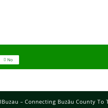
No
lBuzau – Connecting Buzău County To 