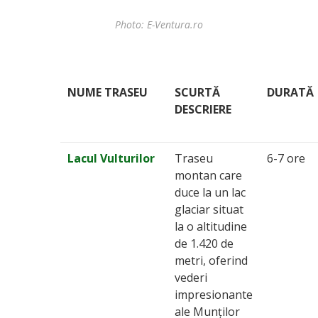
Photo: E-Ventura.ro
NUME TRASEU
SCURTĂ
DURATĂ
DESCRIERE
Lacul Vulturilor
Traseu
6-7 ore
montan care
duce la un lac
glaciar situat
la o altitudine
de 1.420 de
metri, oferind
vederi
impresionante
ale Munților