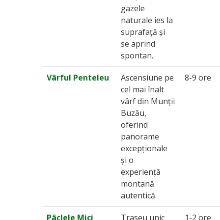
gazele
naturale ies la
suprafață și
se aprind
spontan.
Vârful Penteleu
Ascensiune pe
8-9 ore
cel mai înalt
vârf din Munții
Buzău,
oferind
panorame
excepționale
și o
experiență
montană
autentică.
Pâclele Mici
Traseu unic
1-2 ore