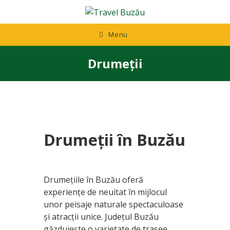
Skip
to
content
Menu
Drumeții
Drumeții în Buzău
Drumețiile în Buzău oferă
experiențe de neuitat în mijlocul
unor peisaje naturale spectaculoase
și atracții unice. Județul Buzău
găzduiește o varietate de trasee