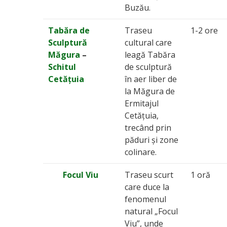
Buzău.
Tabăra de
Traseu
1-2 ore
Sculptură
cultural care
Măgura
–
leagă Tabăra
Schitul
de sculptură
Cetățuia
în aer liber de
la Măgura de
Ermitajul
Cetățuia,
trecând prin
păduri și zone
colinare.
Focul Viu
Traseu scurt
1 oră
care duce la
fenomenul
natural „Focul
Viu”, unde