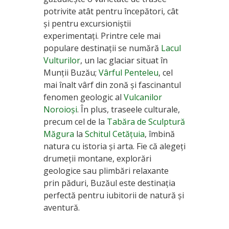
potrivite atât pentru începători, cât
și pentru excursioniștii
experimentați. Printre cele mai
populare destinații se numără
Lacul
Vulturilor
, un lac glaciar situat în
Munții Buzău;
Vârful Penteleu
, cel
mai înalt vârf din zonă și fascinantul
fenomen geologic al
Vulcanilor
Noroioși
. În plus, traseele culturale,
precum cel de la
Tabăra de Sculptură
Măgura
la
Schitul Cetățuia
, îmbină
natura cu istoria și arta. Fie că alegeți
drumeții montane, explorări
geologice sau plimbări relaxante
prin păduri, Buzăul este destinația
perfectă pentru iubitorii de natură și
aventură.