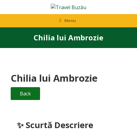
Skip
to
content
Menu
Chilia lui Ambrozie
Chilia lui Ambrozie
Back
✨ Scurtă Descriere