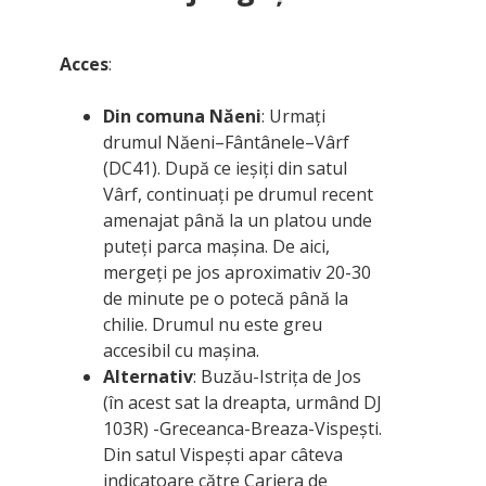
Acces
:
Din comuna Năeni
: Urmați
drumul Năeni–Fântânele–Vârf
(DC41). După ce ieșiți din satul
Vârf, continuați pe drumul recent
amenajat până la un platou unde
puteți parca mașina. De aici,
mergeți pe jos aproximativ 20-30
de minute pe o potecă până la
chilie. Drumul nu este greu
accesibil cu mașina.
Alternativ
: Buzău-Istrița de Jos
(în acest sat la dreapta, urmând DJ
103R) -Greceanca-Breaza-Vispești.
Din satul Vispești apar câteva
indicatoare către Cariera de