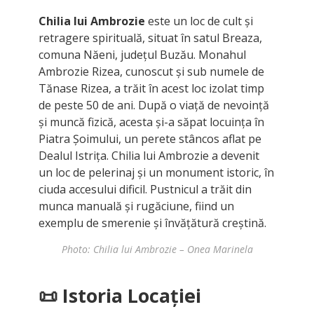
Chilia lui Ambrozie
este un loc de cult și
retragere spirituală, situat în satul Breaza,
comuna Năeni, județul Buzău. Monahul
Ambrozie Rizea, cunoscut și sub numele de
Tănase Rizea, a trăit în acest loc izolat timp
de peste 50 de ani. După o viață de nevoință
și muncă fizică, acesta și-a săpat locuința în
Piatra Șoimului, un perete stâncos aflat pe
Dealul Istrița. Chilia lui Ambrozie a devenit
un loc de pelerinaj și un monument istoric, în
ciuda accesului dificil. Pustnicul a trăit din
munca manuală și rugăciune, fiind un
exemplu de smerenie și învățătură creștină.
Photo: Chilia lui Ambrozie – Onea Marinela
📜 Istoria Locației