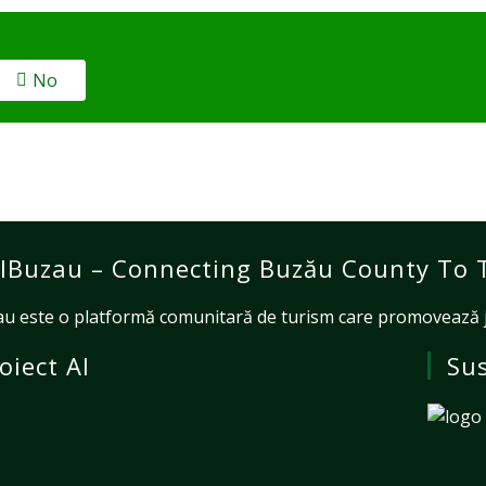
No
lBuzau – Connecting Buzău County To 
u este o platformă comunitară de turism care promovează jud
oiect Al
Sus