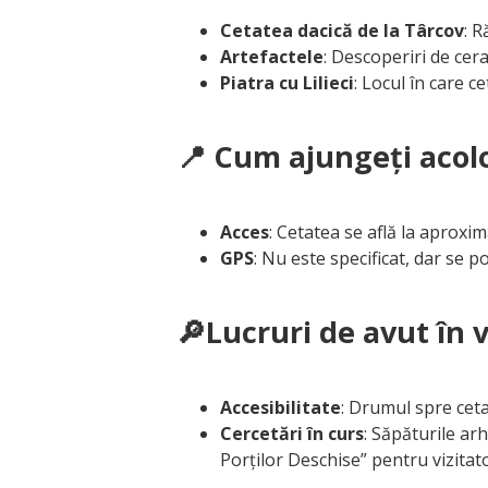
Cetatea dacică de la Târcov
: R
Artefactele
: Descoperiri de ce
Piatra cu Lilieci
: Locul în care 
📍 Cum ajungeți acol
Acces
: Cetatea se află la aproxi
GPS
: Nu este specificat, dar se 
🔎Lucruri de avut în 
Accesibilitate
: Drumul spre ceta
Cercetări în curs
: Săpăturile ar
Porților Deschise” pentru vizitato