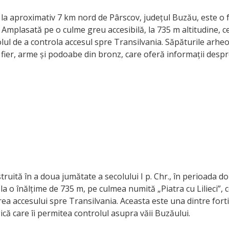
ă la aproximativ 7 km nord de Pârscov, județul Buzău, este o f
). Amplasată pe o culme greu accesibilă, la 735 m altitudine, c
olul de a controla accesul spre Transilvania. Săpăturile arh
n fier, arme și podoabe din bronz, care oferă informații despr
truită în a doua jumătate a secolului I p. Chr., în perioada 
 la o înălțime de 735 m, pe culmea numită „Piatra cu Lilieci”,
area accesului spre Transilvania. Aceasta este una dintre forti
gică care îi permitea controlul asupra văii Buzăului.