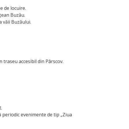
le de locuire.
ețean Buzău.
 văii Buzăului.
 traseu accesibil din Pârscov.
.
ă periodic evenimente de tip „Ziua