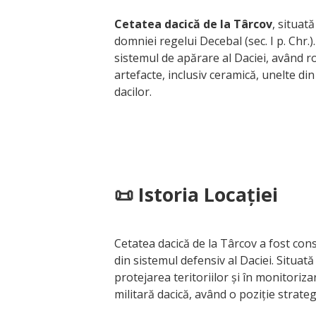
Cetatea dacică de la Târcov
, situat
domniei regelui Decebal (sec. I p. Chr.
sistemul de apărare al Daciei, având r
artefacte, inclusiv ceramică, unelte di
dacilor.
📜 Istoria Locației
Cetatea dacică de la Târcov a fost cons
din sistemul defensiv al Daciei. Situată
protejarea teritoriilor și în monitoriz
militară dacică, având o poziție strate