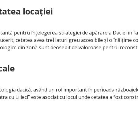
tatea locației
tantă pentru înțelegerea strategiei de apărare a Daciei în fa
erit, cetatea avea trei laturi greu accesibile și o înălțime co
heologice din zonă sunt deosebit de valoroase pentru reconstr
cale
tologia dacică, având un rol important în perioada războaielo
ra cu Lilieci” este asociat cu locul unde cetatea a fost con