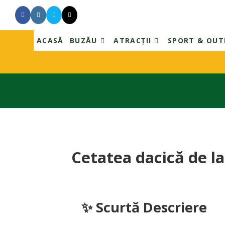
Skip
to
content
ACASĂ
BUZĂU
ATRACȚII
SPORT & OU
Cetatea dacică de l
✨ Scurtă Descriere