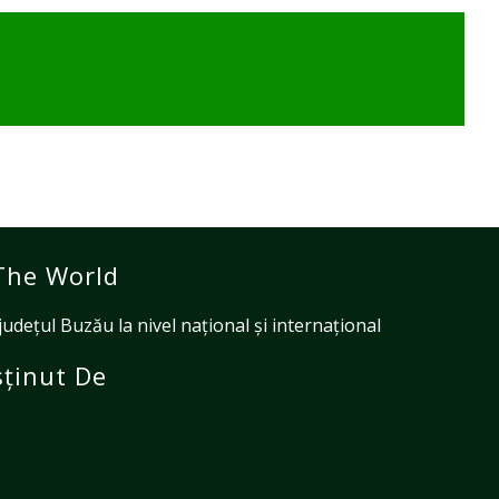
The World
ețul Buzău la nivel național și internațional
ținut De