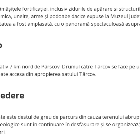
ămășițele fortificației, inclusiv zidurile de apărare și structuri
ramică, unelte, arme și podoabe dacice expuse la Muzeul Jud
cetatea a fost amplasată, cu o panoramă spectaculoasă asupra
o
mativ 7 km nord de Pârscov. Drumul către Târcov se face pe un
poate accesa din apropierea satului Târcov.
vedere
te este destul de greu de parcurs din cauza terenului abrupt
heologice sunt în continuare în desfășurare și se organizeaz
ri.