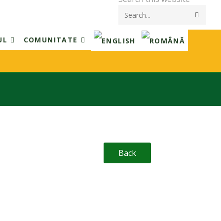
Submi
searc
UL
COMUNITATE
Back