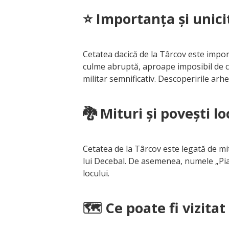
⭐ Importanța și unici
Cetatea dacică de la Târcov este impor
culme abruptă, aproape imposibil de cuc
militar semnificativ. Descoperirile ar
🐉 Mituri și povești lo
Cetatea de la Târcov este legată de mi
lui Decebal. De asemenea, numele „Piat
locului.
🗺️ Ce poate fi vizitat