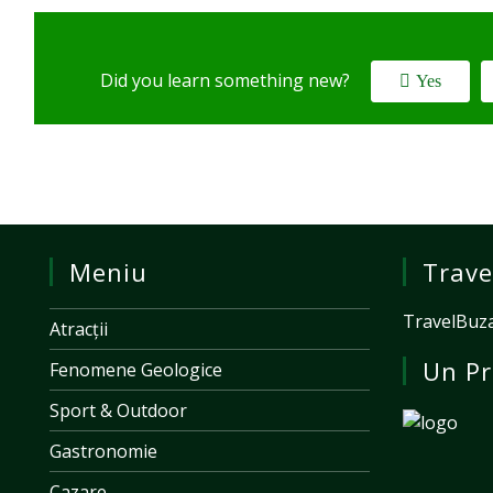
Did you learn something new?
Yes
Meniu
Trave
TravelBuza
Atracții
Un Pr
Fenomene Geologice
Sport & Outdoor
Gastronomie
Cazare